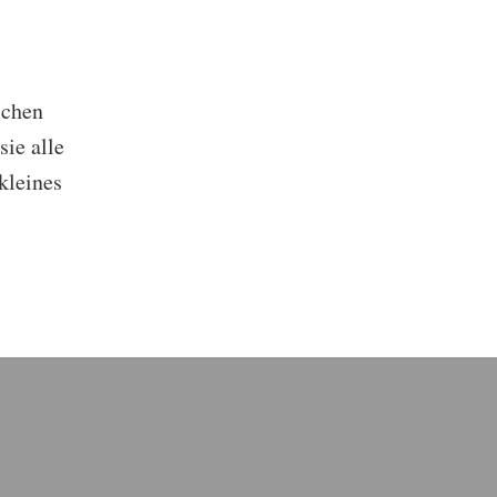
ichen
ie alle
kleines