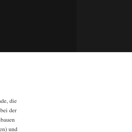
de, die
bei der
ubauen
en) und