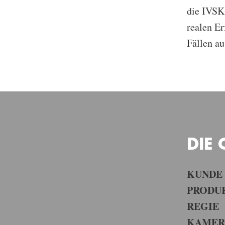
die IVSK 
realen Er
Fällen a
DIE
KUNDE
PRODU
REGIE
KAMER