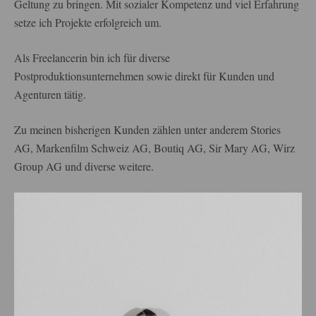
Geltung zu bringen. Mit sozialer Kompetenz und viel Erfahrung
setze ich Projekte erfolgreich um.
Als Freelancerin bin ich für diverse
Postproduktionsunternehmen sowie direkt für Kunden und
Agenturen tätig.
Zu meinen bisherigen Kunden zählen unter anderem Stories
AG, Markenfilm Schweiz AG, Boutiq AG, Sir Mary AG, Wirz
Group AG und diverse weitere.