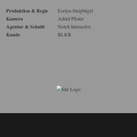
Produktion & Regie
Evelyn Steigbügel
Kamera
Adriel Pfister
Agentur & Schnitt
Notch Interactive
Kunde
BLKB
MIGROS – CLASH OF CULTURES
Editor
MIGROS – SUPPORT CULTURE – ÜBERAKT