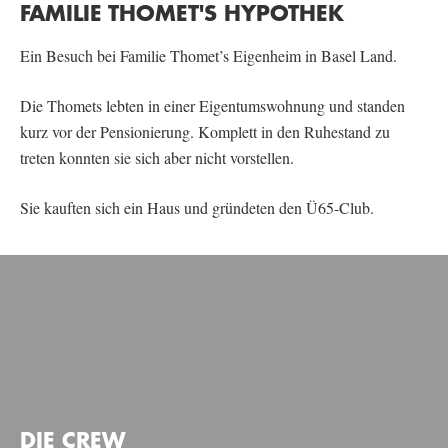
FAMILIE THOMET'S
HYPOTHEK
Ein Besuch bei Familie Thomet’s Eigenheim in Basel Land.
Die Thomets lebten in einer Eigentumswohnung und standen
kurz vor der Pensionierung. Komplett in den Ruhestand zu
treten konnten sie sich aber nicht vorstellen.
IP SUISSE – GETREIDE
Editor
Sie kauften sich ein Haus und gründeten den Ü65-Club.
MIGROS – SUPPORT CULTURE – REIHER
DIE CREW
Editor